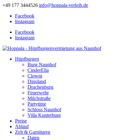
+49 177 3444526
info@hoppala-verleih.de
Facebook
Instagram
Facebook
Instagram
Hüpfburgen
Burg Naunhof
CinderElla
Clowni
Dinoland
Drachenburg
Feuerwehr
Milchstraße
Partytime
Schloss Naunhof
Villa Kunterbunt
Preise
Ablauf
Zelt & Garnituren
Daten