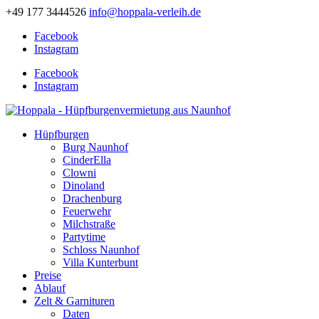
+49 177 3444526
info@hoppala-verleih.de
Facebook
Instagram
Facebook
Instagram
Hüpfburgen
Burg Naunhof
CinderElla
Clowni
Dinoland
Drachenburg
Feuerwehr
Milchstraße
Partytime
Schloss Naunhof
Villa Kunterbunt
Preise
Ablauf
Zelt & Garnituren
Daten