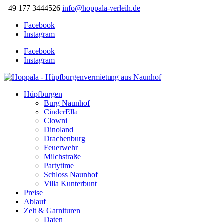
+49 177 3444526
info@hoppala-verleih.de
Facebook
Instagram
Facebook
Instagram
Hüpfburgen
Burg Naunhof
CinderElla
Clowni
Dinoland
Drachenburg
Feuerwehr
Milchstraße
Partytime
Schloss Naunhof
Villa Kunterbunt
Preise
Ablauf
Zelt & Garnituren
Daten