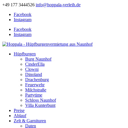
+49 177 3444526
info@hoppala-verleih.de
Facebook
Instagram
Facebook
Instagram
Hüpfburgen
Burg Naunhof
CinderElla
Clowni
Dinoland
Drachenburg
Feuerwehr
Milchstraße
Partytime
Schloss Naunhof
Villa Kunterbunt
Preise
Ablauf
Zelt & Garnituren
Daten